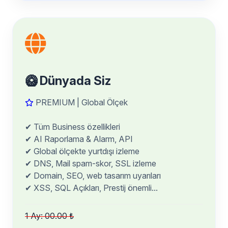
🥝 Dünyada Siz
PREMIUM | Global Ölçek
✔ Tüm Business özellikleri
✔ AI Raporlama & Alarm, API
✔ Global ölçekte yurtdışı izleme
✔ DNS, Mail spam-skor, SSL izleme
✔ Domain, SEO, web tasarım uyarıları
✔ XSS, SQL Açıkları, Prestij önemli...
1 Ay: 00.00 ₺