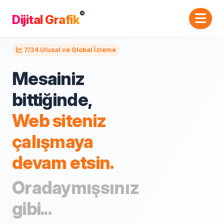
©
Dijital Grafik
7/24 Ulusal ve Global İzleme
Mesainiz
bittiğinde,
Web siteniz
çalışmaya
devam etsin.
Oradaymışsınız
gibi...