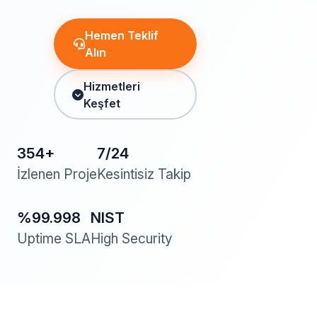
Hemen Teklif
Alın
Hizmetleri
Keşfet
354
+
7/24
İzlenen Proje
Kesintisiz Takip
%99.998
NIST
Uptime SLA
High Security