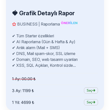
🍓 Grafik Detaylı Rapor
Ö
N
E
R
İ
L
E
N
BUSINESS | Raporlama
✔ Tüm Starter özellikleri
✔ AI Raporlama (Gün & Hafta & Ay)
✔ Anlık alarm (Mail + SMS)
✔ DNS, Mail spam-skor, SSL izleme
✔ Domain, SEO, web tasarım uyarıları
✔ XSS, SQL Açıkları, Kontrol sizde...
1 Ay: 00.00 ₺
3 Ay: 1199 ₺
Seç
1 Yıl: 4699 ₺
Seç