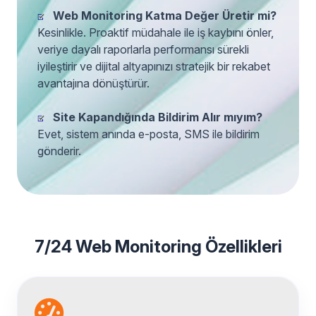
Web Monitoring Katma Değer Üretir mi?
Kesinlikle. Proaktif müdahale ile iş kaybını önler,
veriye dayalı raporlarla performansı sürekli
iyileştirir ve dijital altyapınızı stratejik bir rekabet
avantajına dönüştürür.
Site Kapandığında Bildirim Alır mıyım?
Evet, sistem anında e-posta, SMS ile bildirim
gönderir.
7/24 Web Monitoring Özellikleri