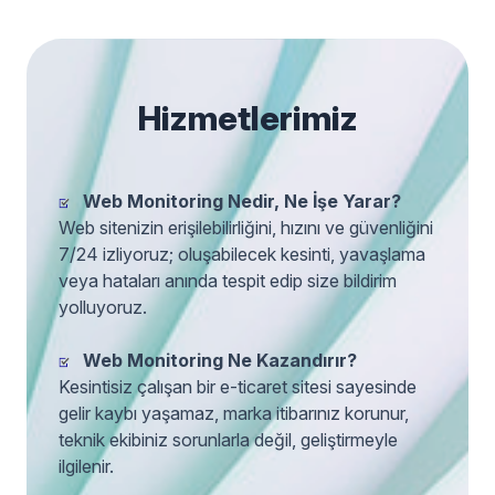
Hizmetlerimiz
Web Monitoring Nedir, Ne İşe Yarar?
Web sitenizin erişilebilirliğini, hızını ve güvenliğini
7/24 izliyoruz; oluşabilecek kesinti, yavaşlama
veya hataları anında tespit edip size bildirim
yolluyoruz.
Web Monitoring Ne Kazandırır?
Kesintisiz çalışan bir e-ticaret sitesi sayesinde
gelir kaybı yaşamaz, marka itibarınız korunur,
teknik ekibiniz sorunlarla değil, geliştirmeyle
ilgilenir.